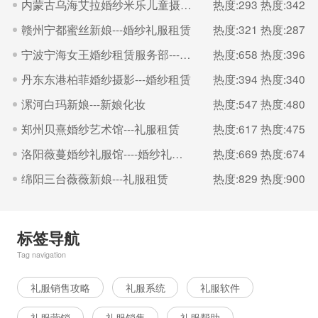
内蒙古乌海艾拉婚纱米乐儿童摄影---婚礼跟妆
热度:293
热度:342
赣州宁都蜜丝新娘---婚纱礼服租赁
热度:321
热度:287
宁波宁海女王婚纱租赁服务部---婚纱租赁
热度:658
热度:396
丹东东港柏菲婚纱摄影---婚纱租赁
热度:394
热度:340
漯河白玛新娘---新娘化妆
热度:547
热度:480
郑州贝熹婚纱艺术馆---礼服租赁
热度:617
热度:475
洛阳薇蔓婚纱礼服馆----婚纱礼服租赁
热度:669
热度:674
绵阳三台薇薇新娘---礼服租赁
热度:829
热度:900
标签导航
Tag navigation
礼服销售攻略
礼服系统
礼服软件
礼服营销
礼服销售
礼服帮助