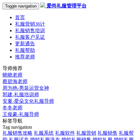
爱尚礼服管理平台
Toggle navigation
首页
礼服营销36计
礼服销售培训
礼服客户见证
更新通告
礼服帮助
推荐老师
导师推荐
晓晓老师
蔡碧海老师
周为艳-男装运营女神
郭建-礼服培训师
安夏-爱朵文化礼服导师
冬冬老师
王俊豪-礼服导师
标签导航
Tag navigation
礼服销售攻略
礼服系统
礼服软件
礼服营销
礼服销售
礼服帮
助
礼服试衣
婚纱礼服洗衣
婚纱礼服销售
婚纱礼服
婚纱礼服