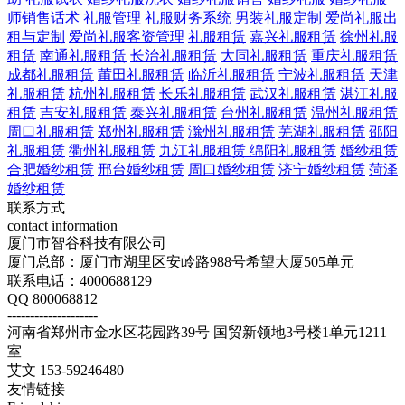
师销售话术
礼服管理
礼服财务系统
男装礼服定制
爱尚礼服出
租与定制
爱尚礼服客资管理
礼服租赁
嘉兴礼服租赁
徐州礼服
租赁
南通礼服租赁
长治礼服租赁
大同礼服租赁
重庆礼服租赁
成都礼服租赁
莆田礼服租赁
临沂礼服租赁
宁波礼服租赁
天津
礼服租赁
杭州礼服租赁
长乐礼服租赁
武汉礼服租赁
湛江礼服
租赁
吉安礼服租赁
泰兴礼服租赁
台州礼服租赁
温州礼服租赁
周口礼服租赁
郑州礼服租赁
滁州礼服租赁
芜湖礼服租赁
邵阳
礼服租赁
衢州礼服租赁
九江礼服租赁
绵阳礼服租赁
婚纱租赁
合肥婚纱租赁
邢台婚纱租赁
周口婚纱租赁
济宁婚纱租赁
菏泽
婚纱租赁
联系方式
contact information
厦门市智谷科技有限公司
厦门总部：厦门市湖里区安岭路988号希望大厦505单元
联系电话：4000688129
QQ 800068812
--------------------
河南省郑州市金水区花园路39号 国贸新领地3号楼1单元1211
室
艾文 153-59246480
友情链接