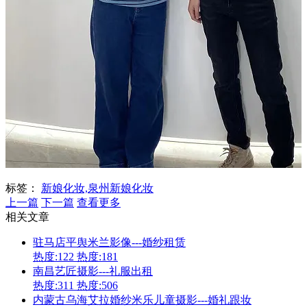
标签：
新娘化妆,泉州新娘化妆
上一篇
下一篇
查看更多
相关文章
驻马店平舆米兰影像---婚纱租赁
热度:122
热度:181
南昌艺匠摄影---礼服出租
热度:311
热度:506
内蒙古乌海艾拉婚纱米乐儿童摄影---婚礼跟妆