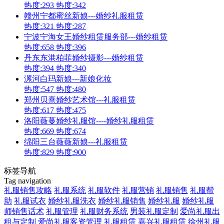
热度:293
热度:342
赣州宁都蜜丝新娘---婚纱礼服租赁
热度:321
热度:287
宁波宁海女王婚纱租赁服务部---婚纱租赁
热度:658
热度:396
丹东东港柏菲婚纱摄影---婚纱租赁
热度:394
热度:340
漯河白玛新娘---新娘化妆
热度:547
热度:480
郑州贝熹婚纱艺术馆---礼服租赁
热度:617
热度:475
洛阳薇蔓婚纱礼服馆----婚纱礼服租赁
热度:669
热度:674
绵阳三台薇薇新娘---礼服租赁
热度:829
热度:900
标签导航
Tag navigation
礼服销售攻略
礼服系统
礼服软件
礼服营销
礼服销售
礼服帮
助
礼服试衣
婚纱礼服洗衣
婚纱礼服销售
婚纱礼服
婚纱礼服
师销售话术
礼服管理
礼服财务系统
男装礼服定制
爱尚礼服出
租与定制
爱尚礼服客资管理
礼服租赁
嘉兴礼服租赁
徐州礼服