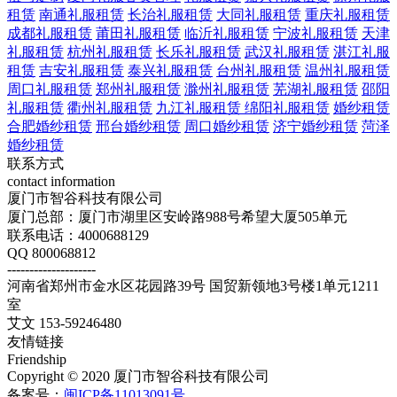
租赁
南通礼服租赁
长治礼服租赁
大同礼服租赁
重庆礼服租赁
成都礼服租赁
莆田礼服租赁
临沂礼服租赁
宁波礼服租赁
天津
礼服租赁
杭州礼服租赁
长乐礼服租赁
武汉礼服租赁
湛江礼服
租赁
吉安礼服租赁
泰兴礼服租赁
台州礼服租赁
温州礼服租赁
周口礼服租赁
郑州礼服租赁
滁州礼服租赁
芜湖礼服租赁
邵阳
礼服租赁
衢州礼服租赁
九江礼服租赁
绵阳礼服租赁
婚纱租赁
合肥婚纱租赁
邢台婚纱租赁
周口婚纱租赁
济宁婚纱租赁
菏泽
婚纱租赁
联系方式
contact information
厦门市智谷科技有限公司
厦门总部：厦门市湖里区安岭路988号希望大厦505单元
联系电话：4000688129
QQ 800068812
--------------------
河南省郑州市金水区花园路39号 国贸新领地3号楼1单元1211
室
艾文 153-59246480
友情链接
Friendship
Copyright © 2020 厦门市智谷科技有限公司
备案号：
闽ICP备11013091号