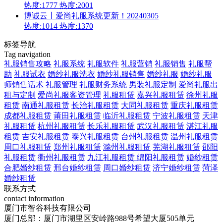
热度:1777
热度:2001
博诚云丨爱尚礼服系统更新！20240305
热度:1014
热度:1370
标签导航
Tag navigation
礼服销售攻略
礼服系统
礼服软件
礼服营销
礼服销售
礼服帮
助
礼服试衣
婚纱礼服洗衣
婚纱礼服销售
婚纱礼服
婚纱礼服
师销售话术
礼服管理
礼服财务系统
男装礼服定制
爱尚礼服出
租与定制
爱尚礼服客资管理
礼服租赁
嘉兴礼服租赁
徐州礼服
租赁
南通礼服租赁
长治礼服租赁
大同礼服租赁
重庆礼服租赁
成都礼服租赁
莆田礼服租赁
临沂礼服租赁
宁波礼服租赁
天津
礼服租赁
杭州礼服租赁
长乐礼服租赁
武汉礼服租赁
湛江礼服
租赁
吉安礼服租赁
泰兴礼服租赁
台州礼服租赁
温州礼服租赁
周口礼服租赁
郑州礼服租赁
滁州礼服租赁
芜湖礼服租赁
邵阳
礼服租赁
衢州礼服租赁
九江礼服租赁
绵阳礼服租赁
婚纱租赁
合肥婚纱租赁
邢台婚纱租赁
周口婚纱租赁
济宁婚纱租赁
菏泽
婚纱租赁
联系方式
contact information
厦门市智谷科技有限公司
厦门总部：厦门市湖里区安岭路988号希望大厦505单元