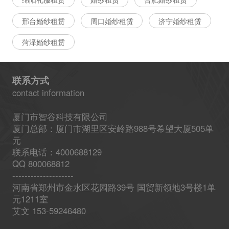
邢台婚纱租赁
周口婚纱租赁
济宁婚纱租赁
菏泽婚纱租赁
联系方式
contact information
厦门市智谷科技有限公司
厦门总部：厦门市湖里区安岭路988号希望大厦505单
元
联系电话：4000688129
QQ 800068812
--------------------
河南省郑州市金水区花园路39号 国贸新领地3号楼1单
元1211室
艾文 153-59246480