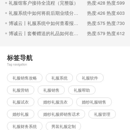
礼服馆客户接待全流程（完整版）
热度:428
热度:599
礼服系统中如何将前后期业绩分开统算
热度:426
热度:603
博诚云丨礼服系统中如何查看报备和邀约客资以及员工均价
热度:575
热度:730
博诚云丨套餐赠送的礼品如何在系统上使用一键加入
热度:579
热度:612
标签导航
Tag navigation
礼服销售攻略
礼服系统
礼服软件
礼服营销
礼服销售
礼服帮助
礼服试衣
婚纱礼服洗衣
婚纱礼服销售
婚纱礼服
婚纱礼服师销售话术
礼服管理
礼服财务系统
男装礼服定制