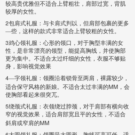
较高贵优雅但不适合上臂粗壮，肩部过宽，背肌
较厚的女性。
2
包肩式礼服：与卡肩式判以，但肩部包裹的更多
—些，这样的款式非常适合上臂较粗的女性。
3
鸡心领礼服：心形的领口，对于胸型丰满的女
性，是非常漂亮的领型，能提高胸线，并使胸部
更为集中。不适合太过纤细的女性，衣服不够贴
身，影响视觉效果
4
—字领礼服：领圈沿着锁骨至两肩，裸露较少，
MM
适合保守风格的新娘。不适合太过丰满的
，会
使胸部看起来很突兀。
5
绕颈式礼服：衣领绕过脖颈，对于肩部有横向收
窄的视觉效果，适合肩部宽且平的女性，不适合
MM
斜肩或窄肩的
6
大圆领礼服：领圈呈大圆形，胸线可高可低，适