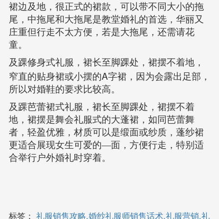
裙边及地，很正式的裙款，可以带不同大小的拖
尾，中拖尾和大拖尾是教堂婚礼的首选，华丽又
庄重但行走不太方便，若是大拖尾，还需请花
童。
及踝修身式礼服，裙长至脚踝处，裙摆不着地，
A
窄直的贴身裙或小摆的
字裙，因为会露出足部，
所以对婚鞋的要求比较高。
及踝芭蕾裙式礼服，裙长至脚踝处，裙摆不着
地，裙摆是舞会礼服式的大蓬裙，如同芭蕾舞
者，轻盈优雅，材质可以是缎面或纱质，蓬纱裙
更适合展现女生可爱的—面，方便行走，特别适
合举行户外婚礼时穿着。
标签：
礼服销售攻略,婚纱礼服师销售话术,礼服营销,礼