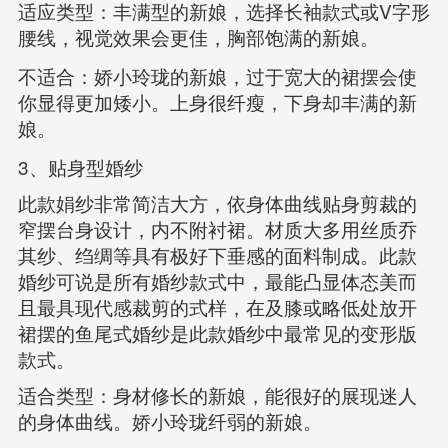
V
适应类型：丰满型的新娘，选择长袖款式或
字形
腰线，视觉效果会更佳，胸部饱满的新娘。
不适合：娇小玲珑的新娘，过于宽大的裙摆会使
你显得更加矮小。上身很纤瘦，下身却丰满的新
娘。
3
、贴身型婚纱
此款娟纱非常简洁大方，依身体曲线贴身剪裁的
窄摆台身设计，内不附衬裙。材质大多用丝质乔
其纱、绉绸等具有极好下垂感的面料制成。此款
婚纱可说是所有婚纱款式中，最能凸显体态美而
且最具现代感裁剪的式样，在及膝或略低处放开
裙摆的鱼尾式婚纱是此款婚纱中最常见的变形版
款式。
适合类型：身材修长的新娘，能很好的展现迷人
的身体曲线。娇小玲珑纤弱的新娘。