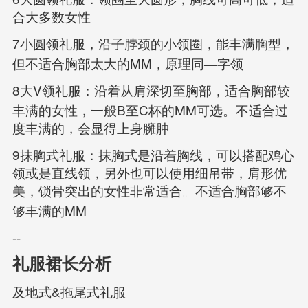
合大多数女性
7
小圆领礼服，沿子脖颈的小领圈，能丰满胸型，
MM
但不适合胸部太大的
，原理同—字领
8
V
大
领礼服：沿着从肩深切至胸部，适合胸部较
B
C
MM
丰满的女性，一般
至
杯的
可选。不适合过
度丰满的，会显得上身臃肿
9
抹胸式礼服：抹胸式是沿着胸线，可以搭配鸡心
领或是直线领，另外也可以使用细吊带，肩形优
美，锁骨突出的女性非常适合。不适合胸部够不
MM
够丰满的
--
礼服裙长分析
&
及地式
拖尾式礼服