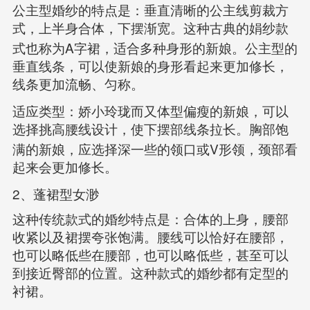
公主型婚纱的特点是：垂直清晰的公主线剪裁方
式，上半身合体，下摆渐宽。这种古典的娟纱款
A
式也称为
字裙，适合多种身形的新娘。公主型的
垂直线条，可以使新娘的身形看起来更加修长，
线条更加流畅、匀称。
适应类型：娇小玲珑而又体型偏瘦的新娘，可以
选择挑高腰线设计，使下摆部线条拉长。胸部饱
V
满的新娘，应选择深一些的领口或
形领，颈部看
起来会更加修长。
2
、蓬裙型女渺
这种传统款式的婚纱特点是：合体的上身，腰部
收紧以及裙摆夸张饱满。腰线可以恰好在腰部，
也可以略低些在腰部，也可以略低些，甚至可以
到接近臀部的位置。这种款式的婚纱都有定型的
衬裙。