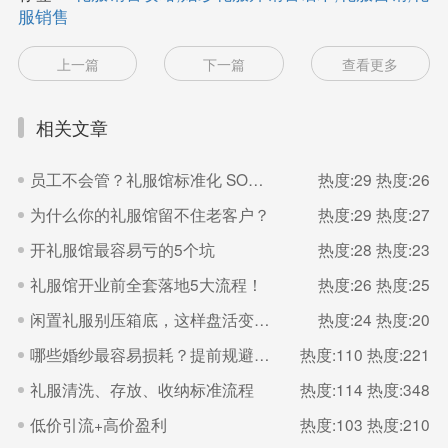
服销售
上一篇
下一篇
查看更多
相关文章
员工不会管？礼服馆标准化 SOP 直接抄
热度:29
热度:26
为什么你的礼服馆留不住老客户？
热度:29
热度:27
开礼服馆最容易亏的5个坑
热度:28
热度:23
礼服馆开业前全套落地5大流程！
热度:26
热度:25
闲置礼服别压箱底，这样盘活变现金
热度:24
热度:20
哪些婚纱最容易损耗？提前规避减少损失
热度:110
热度:221
礼服清洗、存放、收纳标准流程
热度:114
热度:348
低价引流+高价盈利
热度:103
热度:210