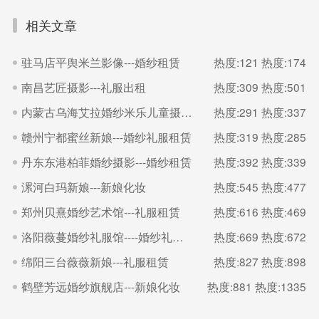
相关文章
驻马店平舆米兰影像---婚纱租赁
热度:121
热度:174
南昌艺匠摄影---礼服出租
热度:309
热度:501
内蒙古乌海艾拉婚纱米乐儿童摄影---婚礼跟妆
热度:291
热度:337
赣州宁都蜜丝新娘---婚纱礼服租赁
热度:319
热度:285
丹东东港柏菲婚纱摄影---婚纱租赁
热度:392
热度:339
漯河白玛新娘---新娘化妆
热度:545
热度:477
郑州贝熹婚纱艺术馆---礼服租赁
热度:616
热度:469
洛阳薇蔓婚纱礼服馆----婚纱礼服租赁
热度:669
热度:672
绵阳三台薇薇新娘---礼服租赁
热度:827
热度:898
鹤壁芳远婚纱旗舰店---新娘化妆
热度:881
热度:1335