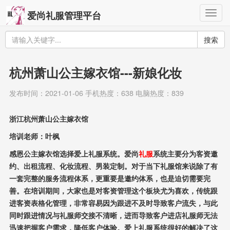
Togg
爱尚礼服管理平台
navig
搜索
杭州萧山公主嫁衣馆---新娘化妆
发布时间：2021-01-06 手机热度：638 电脑热度：839
浙江
杭州萧山公主嫁衣馆
培训老师：叶枫
感恩公主嫁衣馆选择爱上礼服系统。爱尚
礼服
系统主要分为客资邀
约、出租流程、化妆流程、男装定制。对于当下礼服馆来说除了有
一套完整的服务流程体系，更重要是邀约体系，也是迫切需要完
善。在培训期间，大家也是对客资管理这个板块尤为喜欢，传统跟
进客资表格化管理，非常容易因为跟进不及时导致客户流失，与此
同时跟进情况与礼服师交接不清晰，进而导致客户进店礼服师无法
迅速把握客户需求，降低客户体验。爱上礼服系统很好的解决了这