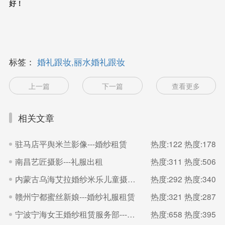
好！
标签：
婚礼跟妆,丽水婚礼跟妆
上一篇
下一篇
查看更多
相关文章
驻马店平舆米兰影像---婚纱租赁
热度:122
热度:178
南昌艺匠摄影---礼服出租
热度:311
热度:506
内蒙古乌海艾拉婚纱米乐儿童摄影---婚礼跟妆
热度:292
热度:340
赣州宁都蜜丝新娘---婚纱礼服租赁
热度:321
热度:287
宁波宁海女王婚纱租赁服务部---婚纱租赁
热度:658
热度:395