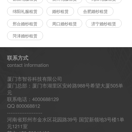
绵阳礼服租赁
婚纱租赁
合肥婚纱租赁
邢台婚纱租赁
周口婚纱租赁
济宁婚纱租赁
菏泽婚纱租赁
联系方式
contact information
厦门市智谷科技有限公司
厦门总部：厦门市湖里区安岭路988号希望大厦505单
元
联系电话：4000688129
QQ 800068812
--------------------
河南省郑州市金水区花园路39号 国贸新领地3号楼1单
元1211室