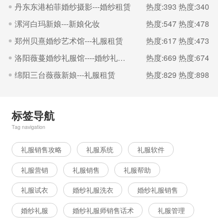
丹东东港柏菲婚纱摄影---婚纱租赁
热度:393
热度:340
漯河白玛新娘---新娘化妆
热度:547
热度:478
郑州贝熹婚纱艺术馆---礼服租赁
热度:617
热度:473
洛阳薇蔓婚纱礼服馆----婚纱礼服租赁
热度:669
热度:674
绵阳三台薇薇新娘---礼服租赁
热度:829
热度:898
标签导航
Tag navigation
礼服销售攻略
礼服系统
礼服软件
礼服营销
礼服销售
礼服帮助
礼服试衣
婚纱礼服洗衣
婚纱礼服销售
婚纱礼服
婚纱礼服师销售话术
礼服管理