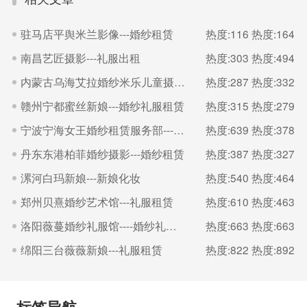
驻马店平舆米兰影像---婚纱租赁
热度:116
热度:164
南昌艺匠摄影---礼服出租
热度:303
热度:494
内蒙古乌海艾拉婚纱米乐儿童摄影---婚礼跟妆
热度:287
热度:332
赣州宁都蜜丝新娘---婚纱礼服租赁
热度:315
热度:279
宁波宁海女王婚纱租赁服务部---婚纱租赁
热度:639
热度:378
丹东东港柏菲婚纱摄影---婚纱租赁
热度:387
热度:327
漯河白玛新娘---新娘化妆
热度:540
热度:464
郑州贝熹婚纱艺术馆---礼服租赁
热度:610
热度:463
洛阳薇蔓婚纱礼服馆----婚纱礼服租赁
热度:663
热度:663
绵阳三台薇薇新娘---礼服租赁
热度:822
热度:892