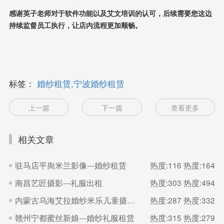
感谢英子老师对于软件功能以及艾文培训的认可，后续需要您这边
持续监督员工执行，让店内流程更加顺畅。
标签：
婚纱租赁,宁波婚纱租赁
上一篇
下一篇
查看更多
相关文章
驻马店平舆米兰影像---婚纱租赁
热度:116
热度:164
南昌艺匠摄影---礼服出租
热度:303
热度:494
内蒙古乌海艾拉婚纱米乐儿童摄影---婚礼跟妆
热度:287
热度:332
赣州宁都蜜丝新娘---婚纱礼服租赁
热度:315
热度:279