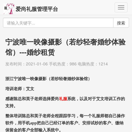
Togg
爱尚礼服管理平台
navig
搜索
宁波唯一映像摄影（若纱轻奢婚纱体验
馆）---婚纱租赁
发布时间：2021-01-06 手机热度：986 电脑热度：1214
浙江宁波唯一映像摄影（
若纱轻奢
婚纱
体验馆
）
培训老师：艾文
感谢陈总和英子老师选择爱尚
礼服
系统，以及对于艾文培训工作的
支持。
整体培训陈总和英子老师全程跟踪学习，每一个礼服师都自己操作
软件，用手机app把自己已经订单的客户、安排试纱的客户、缴纳
保留金的客户全部输入系统中。