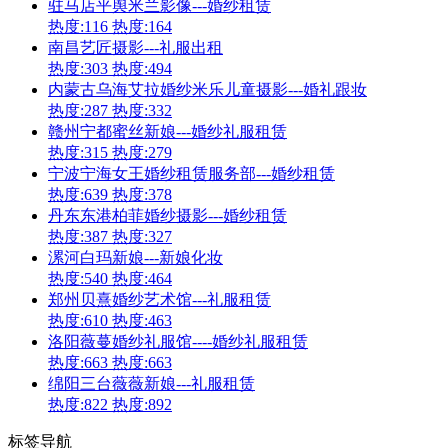
驻马店平舆米兰影像---婚纱租赁
热度:116
热度:164
南昌艺匠摄影---礼服出租
热度:303
热度:494
内蒙古乌海艾拉婚纱米乐儿童摄影---婚礼跟妆
热度:287
热度:332
赣州宁都蜜丝新娘---婚纱礼服租赁
热度:315
热度:279
宁波宁海女王婚纱租赁服务部---婚纱租赁
热度:639
热度:378
丹东东港柏菲婚纱摄影---婚纱租赁
热度:387
热度:327
漯河白玛新娘---新娘化妆
热度:540
热度:464
郑州贝熹婚纱艺术馆---礼服租赁
热度:610
热度:463
洛阳薇蔓婚纱礼服馆----婚纱礼服租赁
热度:663
热度:663
绵阳三台薇薇新娘---礼服租赁
热度:822
热度:892
标签导航