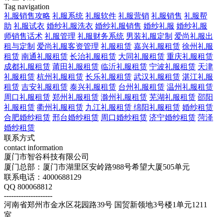
Tag navigation
礼服销售攻略
礼服系统
礼服软件
礼服营销
礼服销售
礼服帮
助
礼服试衣
婚纱礼服洗衣
婚纱礼服销售
婚纱礼服
婚纱礼服
师销售话术
礼服管理
礼服财务系统
男装礼服定制
爱尚礼服出
租与定制
爱尚礼服客资管理
礼服租赁
嘉兴礼服租赁
徐州礼服
租赁
南通礼服租赁
长治礼服租赁
大同礼服租赁
重庆礼服租赁
成都礼服租赁
莆田礼服租赁
临沂礼服租赁
宁波礼服租赁
天津
礼服租赁
杭州礼服租赁
长乐礼服租赁
武汉礼服租赁
湛江礼服
租赁
吉安礼服租赁
泰兴礼服租赁
台州礼服租赁
温州礼服租赁
周口礼服租赁
郑州礼服租赁
滁州礼服租赁
芜湖礼服租赁
邵阳
礼服租赁
衢州礼服租赁
九江礼服租赁
绵阳礼服租赁
婚纱租赁
合肥婚纱租赁
邢台婚纱租赁
周口婚纱租赁
济宁婚纱租赁
菏泽
婚纱租赁
联系方式
contact information
厦门市智谷科技有限公司
厦门总部：厦门市湖里区安岭路988号希望大厦505单元
联系电话：4000688129
QQ 800068812
--------------------
河南省郑州市金水区花园路39号 国贸新领地3号楼1单元1211
室