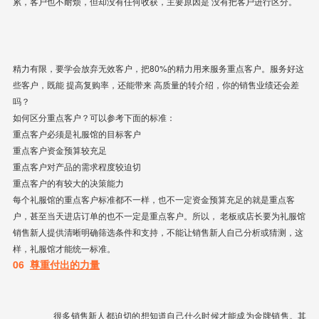
累，客户也不耐烦，但却没有任何收获，主要原因是
没有把客户进行区分
。
精力有限，要学会放弃无效客户，把80%的精力用来服务重点客户。
服务好这
些客户，既能
提高复购率
，还能带来
高质量的转介绍
，你的销售业绩还会差
吗？
如何区分重点客户？
可以参考下面的标准：
重点客户必须是礼服馆的目标客户
重点客户资金预算较充足
重点客户对产品的需求程度较迫切
重点客户的有较大的决策能力
每个礼服馆的重点客户标准都不一样，也不一定资金预算充足的就是重点客
户，甚至当天进店订单的也不一定是重点客户。所以，
老板或店长要为礼服馆
销售新人提供清晰明确筛选条件和支持，不能让销售新人自己分析或猜测
，这
样，礼服馆才能统一标准。
06
尊重付出的力量
很多销售新人都迫切的想知道自己什么时候才能成为金牌销售。其