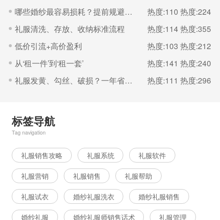
哪些婚纱最容易损耗？提前规避减少损失
热度:110
热度:224
礼服清洗、存放、收纳标准流程
热度:114
热度:355
低价引流+高价盈利
热度:103
热度:212
从‘租一件’到‘租一套’
热度:141
热度:240
礼服发黄、勾丝、破损？一年省下几千块养护法
热度:111
热度:296
标签导航
Tag navigation
礼服销售攻略
礼服系统
礼服软件
礼服营销
礼服销售
礼服帮助
礼服试衣
婚纱礼服洗衣
婚纱礼服销售
婚纱礼服
婚纱礼服师销售话术
礼服管理