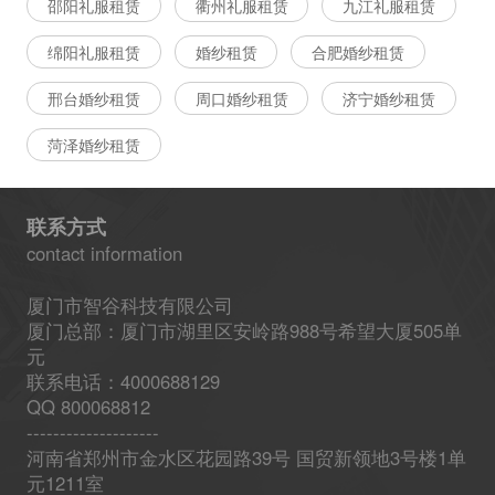
邵阳礼服租赁
衢州礼服租赁
九江礼服租赁
绵阳礼服租赁
婚纱租赁
合肥婚纱租赁
邢台婚纱租赁
周口婚纱租赁
济宁婚纱租赁
菏泽婚纱租赁
联系方式
contact information
厦门市智谷科技有限公司
厦门总部：厦门市湖里区安岭路988号希望大厦505单
元
联系电话：4000688129
QQ 800068812
--------------------
河南省郑州市金水区花园路39号 国贸新领地3号楼1单
元1211室