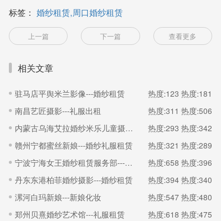
标签：
婚纱租赁,周口婚纱租赁
上一篇
下一篇
查看更多
相关文章
驻马店平舆米兰影像---婚纱租赁
热度:123
热度:181
南昌艺匠摄影---礼服出租
热度:311
热度:506
内蒙古乌海艾拉婚纱米乐儿童摄影---婚礼跟妆
热度:293
热度:342
赣州宁都蜜丝新娘---婚纱礼服租赁
热度:321
热度:289
宁波宁海女王婚纱租赁服务部---婚纱租赁
热度:658
热度:396
丹东东港柏菲婚纱摄影---婚纱租赁
热度:394
热度:340
漯河白玛新娘---新娘化妆
热度:547
热度:480
郑州贝熹婚纱艺术馆---礼服租赁
热度:618
热度:475