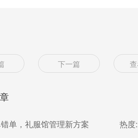
篇
下一篇
查
章
单错单，礼服馆管理新方案
热度: