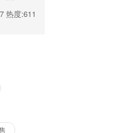
7
热度:611
售