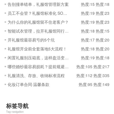
告别撞单错单，礼服馆管理新方案
热度:15
热度:18
员工不会管？礼服馆标准化 SOP 直接抄
热度:19
热度:23
为什么你的礼服馆留不住老客户？
热度:19
热度:23
智能试衣管理，拉开礼服馆同行差距
热度:18
热度:15
开礼服馆最容易亏的5个坑
热度:17
热度:20
礼服馆开业前全套落地5大流程！
热度:18
热度:20
闲置礼服别压箱底，这样盘活变现金
热度:19
热度:18
哪些婚纱最容易损耗？提前规避减少损失
热度:105
热度:217
礼服清洗、存放、收纳标准流程
热度:112
热度:335
化妆订单合同·温馨条款
热度:95
热度:149
标签导航
Tag navigation