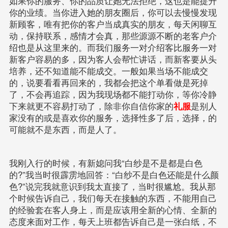
如果你的服务、你的品质让她无法拒绝，这也是能提升
你的业绩。当你进入她的朋友圈后，你可以去慢慢发现
新顾客，唯有把你的客户当成真实的朋友，每天闲聊互
动，保持联系，感情才会真，那些源源不断的老客户介
绍也是从这里来的。而我们服务一对介绍客比服务一对
新客户容易的多，因为客人会帮忙讲话，而新客要从头
培养，还不知道能不能成交。一般如果当场不能成交
的，说要看看再回来的，我都会把这个单看做是死掉
了，不会再追踪，因为我现场都不能打动你，等你冷静
下来就更不容易打动了，除非你自信你家的
礼服
是别人
家没有的或是喜欢你的服务，选择性多了后，选择，的
可能就不是东西，而是人了。
我刚入行的时候，有新媳问我“白纱是不是都是白色
的?”我当时很霹雳地回答：“白纱不是白色还能是什么颜
色?”说完我就意识到我太直接了，当时很尴尬。我从那
个时候告诉自己，我们每天在接触的东西，不能用自己
的经验套在客人身上，而是应该用全新的心情、全新的
态度来面对工作，每天上班都告诉自己是一张白纸，不