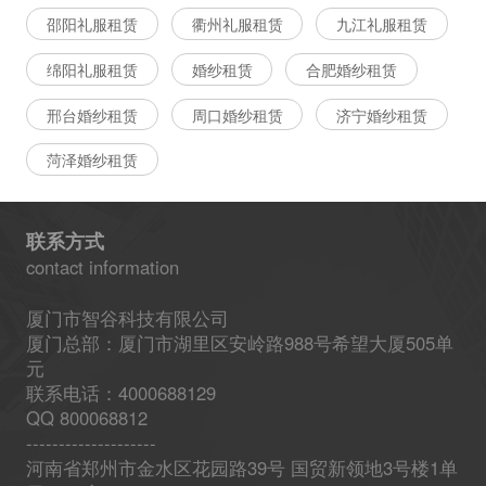
邵阳礼服租赁
衢州礼服租赁
九江礼服租赁
绵阳礼服租赁
婚纱租赁
合肥婚纱租赁
邢台婚纱租赁
周口婚纱租赁
济宁婚纱租赁
菏泽婚纱租赁
联系方式
contact information
厦门市智谷科技有限公司
厦门总部：厦门市湖里区安岭路988号希望大厦505单
元
联系电话：4000688129
QQ 800068812
--------------------
河南省郑州市金水区花园路39号 国贸新领地3号楼1单