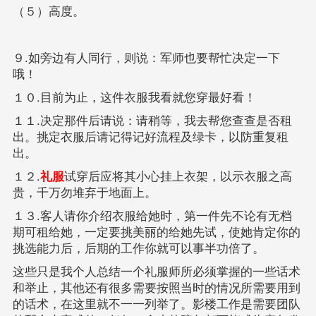
（５）高度。
９.如旁边有人同行，则说：军师也要帮忙决定一下
哦！
１０.目前为止，这件衣服我看就您穿最好看！
１１.决定那件后请说：请稍等，我去帮您查查是否租
出。挑定衣服后请记得记好流程及绿卡，以防重复租
出。
１２.
礼服
试穿后应将其小心挂上衣架，以示衣服之高
贵，千万勿堆弃于地面上。
１３.客人请你介绍衣服给她时，第一件先不论有无档
期可租给她，一定要挑美丽的给她先试，使她肯定你的
挑选能力后，后期的工作你就可以事半功倍了。
这些只是我个人总结一个礼服师所必须掌握的一些话术
和举止，其他还有很多需要按照当时的情况所需要用到
的话术，在这里就不一一列举了。影楼工作是需要团队