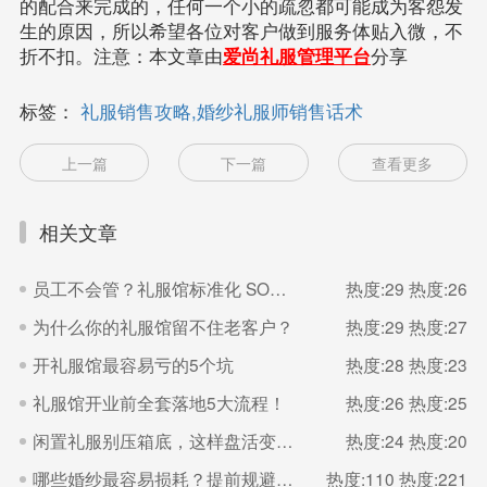
的配合来完成的，任何一个小的疏忽都可能成为客怨发
生的原因，所以希望各位对客户做到服务体贴入微，不
折不扣。注意：本文章由
爱尚礼服管理平台
分享
标签：
礼服销售攻略,婚纱礼服师销售话术
上一篇
下一篇
查看更多
相关文章
员工不会管？礼服馆标准化 SOP 直接抄
热度:29
热度:26
为什么你的礼服馆留不住老客户？
热度:29
热度:27
开礼服馆最容易亏的5个坑
热度:28
热度:23
礼服馆开业前全套落地5大流程！
热度:26
热度:25
闲置礼服别压箱底，这样盘活变现金
热度:24
热度:20
哪些婚纱最容易损耗？提前规避减少损失
热度:110
热度:221