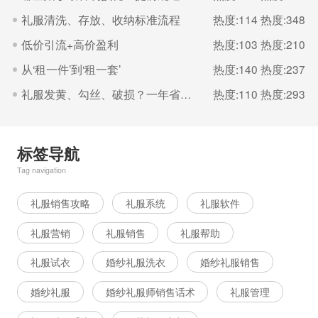
礼服清洗、存放、收纳标准流程
热度:114
热度:348
低价引流+高价盈利
热度:103
热度:210
从‘租一件’到‘租一套’
热度:140
热度:237
礼服发黄、勾丝、破损？一年省下几千块养护法
热度:110
热度:293
标签导航
Tag navigation
礼服销售攻略
礼服系统
礼服软件
礼服营销
礼服销售
礼服帮助
礼服试衣
婚纱礼服洗衣
婚纱礼服销售
婚纱礼服
婚纱礼服师销售话术
礼服管理