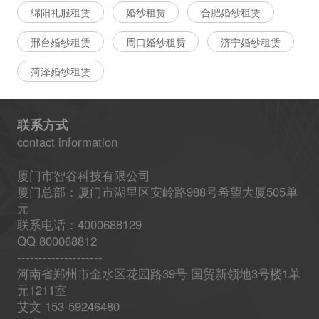
绵阳礼服租赁
婚纱租赁
合肥婚纱租赁
邢台婚纱租赁
周口婚纱租赁
济宁婚纱租赁
菏泽婚纱租赁
联系方式
contact information
厦门市智谷科技有限公司
厦门总部：厦门市湖里区安岭路988号希望大厦505单
元
联系电话：4000688129
QQ 800068812
--------------------
河南省郑州市金水区花园路39号 国贸新领地3号楼1单
元1211室
艾文 153-59246480