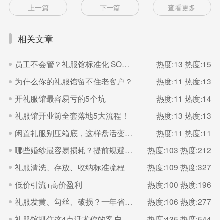
上一篇
下一篇
查看更多
相关文章
员工不会管？礼服馆标准化 SOP 直接抄
热度:13
热度:15
为什么你的礼服馆留不住老客户？
热度:11
热度:13
开礼服馆最容易亏的5个坑
热度:11
热度:14
礼服馆开业前全套落地5大流程！
热度:13
热度:13
闲置礼服别压箱底，这样盘活变现金
热度:11
热度:11
哪些婚纱最容易损耗？提前规避减少损失
热度:103
热度:212
礼服清洗、存放、收纳标准流程
热度:109
热度:327
低价引流+高价盈利
热度:100
热度:196
礼服发黄、勾丝、破损？一年省下几千块养护法
热度:106
热度:277
礼服馆抓住这4点话术你的客户不会少
热度:435
热度:544