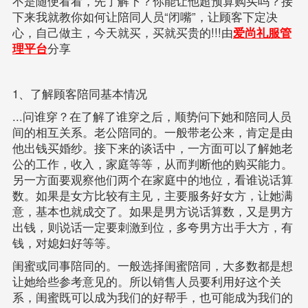
不是随便看看，先了解下？你能让他超预算购买吗？接
下来我就教你如何让陪同人员“闭嘴”，让顾客下定决
心，自己做主，今天就买，买就买贵的!!!由
爱尚礼服管
理平台
分享
1、了解顾客陪同基本情况
...问谁穿？在了解了谁穿之后，顺势问下她和陪同人员
间的相互关系。老公陪同的。一般带老公来，肯定是由
他出钱买婚纱。接下来的谈话中，一方面可以了解她老
公的工作，收入，家庭等等，从而判断他的购买能力。
另一方面要观察他们两个在家庭中的地位，看谁说话算
数。如果是女方比较有主见，主要服务好女方，让她满
意，基本也就成交了。如果是男方说话算数，又是男方
出钱，则说话一定要刺激到位，多夸男方出手大方，有
钱，对媳妇好等等。
闺蜜或同事陪同的。一般选择闺蜜陪同，大多数都是想
让她给些参考意见的。所以销售人员要利用好这个关
系，闺蜜既可以成为我们的好帮手，也可能成为我们的