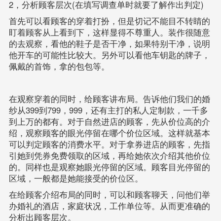
2，分析顾客层次(在填写调查单时就要了解作出判定)
首先可以看顾客的穿着打扮，但是切记不能目不转睛的
盯着顾客从上看到下，这样显得不尊重人。装作很随意
的去观察，看他的鞋子是否干净，如果特别干净，说明
他开车的可能性比较大。另外可以看他车钥匙的牌子，
佩戴的首饰，拿的包包等。
在观察穿着的同时，给顾客讲布局。告诉他们我们的婚
纱从399到799，999，还有主打的私人定制款，一千多
到上万的都有。对于自然进店的顾客，先从价位高的介
绍，观察顾客的眼光停留在哪个价位区域。这样就基本
可以判定顾客的消费水平。对于拿券进店的顾客，先指
引她到凭券免费领取的区域，再给她依次介绍其他价位
的。同样也是观察她眼光停留的区域。顾客目光停留的
区域，一般都是她能接受的价位区。
在给顾客介绍布局的同时，可以和顾客聊天，问他们举
办婚礼的酒店，家庭状况，工作单位等。从而更准确的
分析出顾客层次。