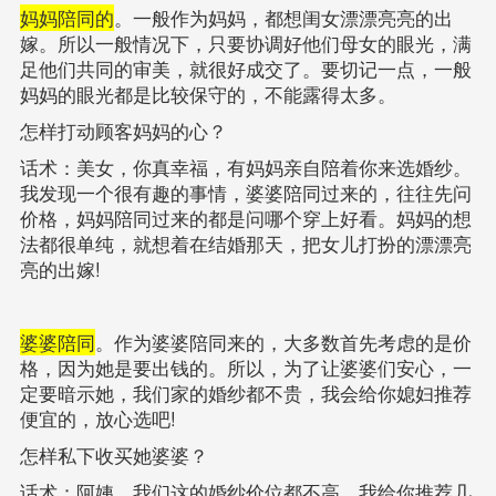
妈妈陪同的
。一般作为妈妈，都想闺女漂漂亮亮的出
嫁。所以一般情况下，只要协调好他们母女的眼光，满
足他们共同的审美，就很好成交了。要切记一点，一般
妈妈的眼光都是比较保守的，不能露得太多。
怎样打动顾客妈妈的心？
话术：美女，你真幸福，有妈妈亲自陪着你来选婚纱。
我发现一个很有趣的事情，婆婆陪同过来的，往往先问
价格，妈妈陪同过来的都是问哪个穿上好看。妈妈的想
法都很单纯，就想着在结婚那天，把女儿打扮的漂漂亮
亮的出嫁!
婆婆陪同
。作为婆婆陪同来的，大多数首先考虑的是价
格，因为她是要出钱的。所以，为了让婆婆们安心，一
定要暗示她，我们家的婚纱都不贵，我会给你媳妇推荐
便宜的，放心选吧!
怎样私下收买她婆婆？
话术：阿姨，我们这的婚纱价位都不高，我给你推荐几