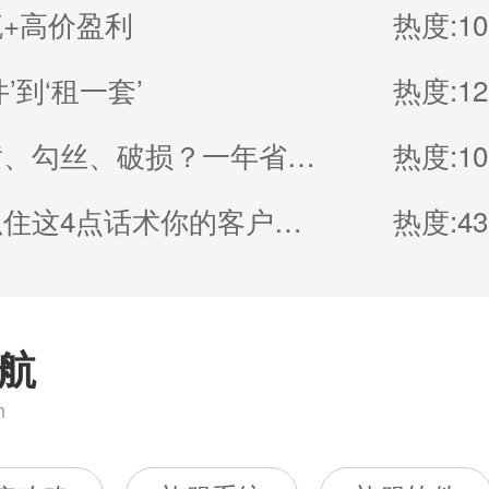
+高价盈利
热度:10
’到‘租一套’
热度:12
礼服发黄、勾丝、破损？一年省下几千块养护法
热度:10
礼服馆抓住这4点话术你的客户不会少
热度:43
航
n