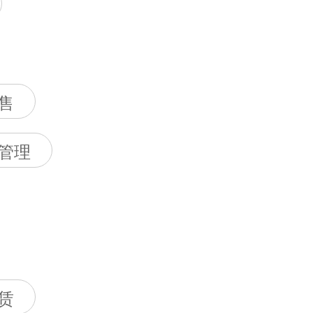
售
管理
赁