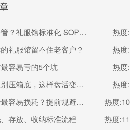
章
员工不会管？礼服馆标准化 SOP 直接抄
热度:
你的礼服馆留不住老客户？
热度:
最容易亏的5个坑
热度:
闲置礼服别压箱底，这样盘活变现金
热度:
哪些婚纱最容易损耗？提前规避减少损失
热度:10
洗、存放、收纳标准流程
热度:11