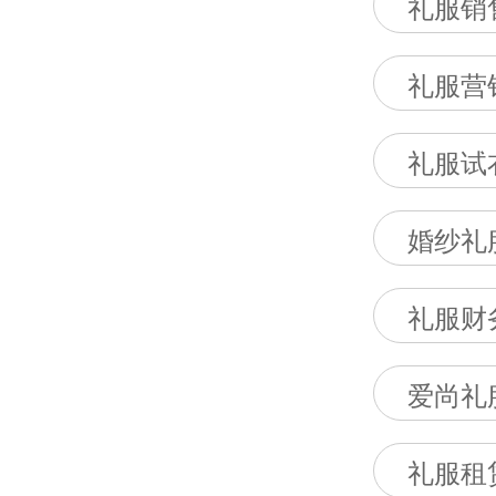
礼服销
礼服营
礼服试
婚纱礼
礼服财
爱尚礼
礼服租