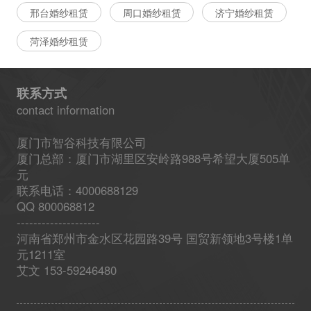
邢台婚纱租赁
周口婚纱租赁
济宁婚纱租赁
菏泽婚纱租赁
联系方式
contact information
厦门市智谷科技有限公司
厦门总部：厦门市湖里区安岭路988号希望大厦505单
元
联系电话：4000688129
QQ 800068812
--------------------
河南省郑州市金水区花园路39号 国贸新领地3号楼1单
元1211室
艾文 153-59246480