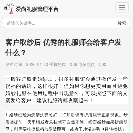
Togg
爱尚礼服管理平台
navig
搜索
客户取纱后 优秀的礼服师会给客户发
什么？
发布时间：2026-01-30 手机热度：389 电脑热度：500
一般客户取走婚纱后，很多礼服馆会通过微信发一些
祝福的话语，这样很好！但如果你想更实用而且避免
婚纱礼服在使用过程中出现意外，可以按照下面的文
案发给客户，建议礼服馆都收藏起来！
1.婚纱已经为您清洗熨烫好，打开后偶有折痕属于正常现象。纱
质类提前一天平铺或者悬挂就可自然消除，缎面婚纱如果折痕明
显，则需要挂烫机稍加熨烫即可（或者干净湿热毛巾轻轻擦拭）