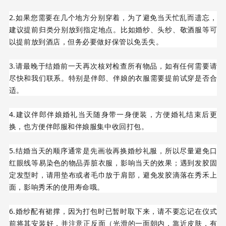
2.如果您需要在几个地方分别穿着，为了避免当天忙乱而遗忘，
建议提前归类分别放到指定地点。比如婚纱、头纱、敬酒服等可
以提前放到酒店，但务必要做好保管以免丢失。
3.请最晚于结婚前一天再次核对检查所有物品，如有任何需要请
尽快和我们联系。特别是伴郎、伴娘的衣服需要提前试穿是否合
适。
4.建议伴郎伴娘婚礼当天随身带一身便装，方便婚礼结束后更
换，也方便伴郎服和伴娘服集中收回打包。
5.结婚当天的顺序通常是先画妆再换婚纱礼服，所以尽量避免口
红眼线等易染色的物品弄脏衣服，影响当天的效果；遇到发胶固
定发型时，请用垫布或者毛巾放于肩部，避免发胶滴落在秀禾上
面，影响秀禾的使用寿命哦。
6.婚纱配有裙撑，因为打包时已暂时取下来，请不要忘记在仪式
前将其安装好，并注意正反面（光滑的一面朝内，靠近皮肤，有